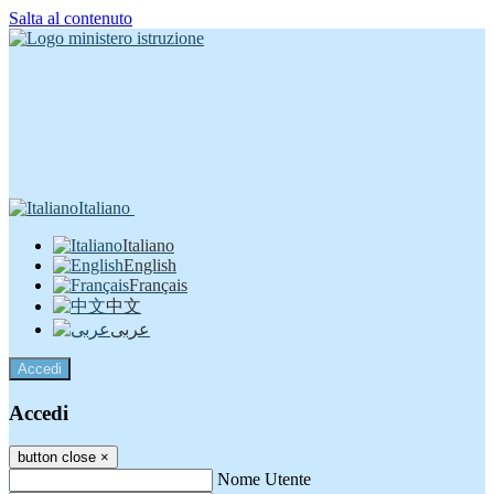
Salta al contenuto
Italiano
Italiano
English
Français
中文
عربى
Accedi
Accedi
button close
×
Nome Utente