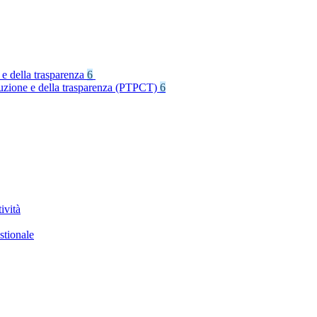
 e della trasparenza
6
rruzione e della trasparenza (PTPCT)
6
ività
stionale