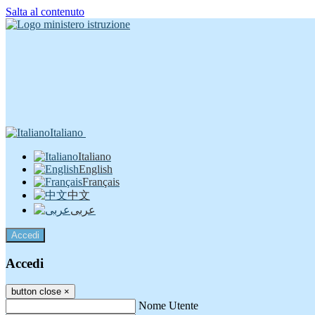
Salta al contenuto
Italiano
Italiano
English
Français
中文
عربى
Accedi
Accedi
button close
×
Nome Utente