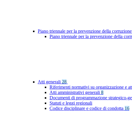
Piano triennale per la prevenzione della corruzione
Piano triennale per la prevenzione della co
Atti generali
28
Riferimenti normativi su organizzazione e att
Atti amministrativi generali
8
Documenti di programmazione strategico-ge
Statuti e leggi regionali
Codice disciplinare e codice di condotta
16