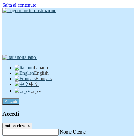
Salta al contenuto
Italiano
Italiano
English
Français
中文
عربى
Accedi
Accedi
button close
×
Nome Utente