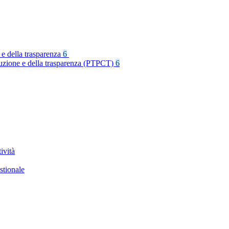
 e della trasparenza
6
rruzione e della trasparenza (PTPCT)
6
ività
stionale