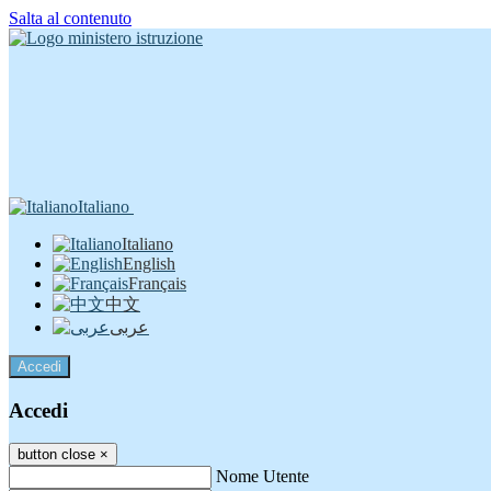
Salta al contenuto
Italiano
Italiano
English
Français
中文
عربى
Accedi
Accedi
button close
×
Nome Utente