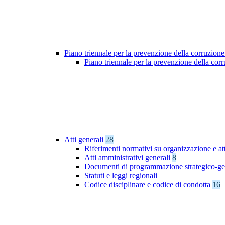
Piano triennale per la prevenzione della corruzione
Piano triennale per la prevenzione della co
Atti generali
28
Riferimenti normativi su organizzazione e att
Atti amministrativi generali
8
Documenti di programmazione strategico-ge
Statuti e leggi regionali
Codice disciplinare e codice di condotta
16