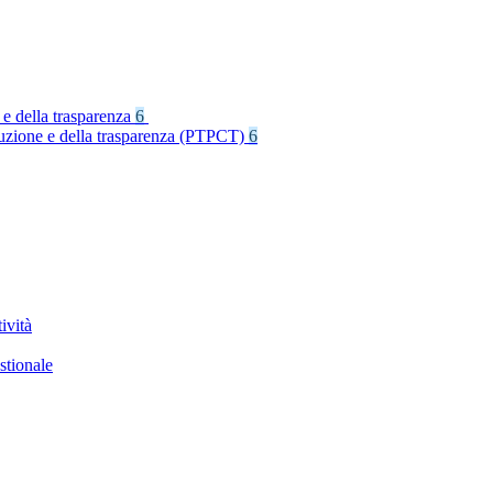
 e della trasparenza
6
rruzione e della trasparenza (PTPCT)
6
ività
stionale