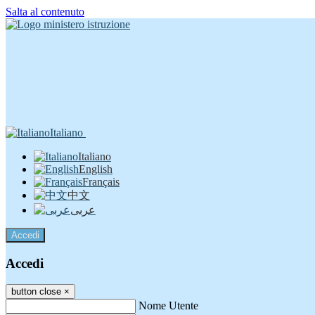
Salta al contenuto
Italiano
Italiano
English
Français
中文
عربى
Accedi
Accedi
button close
×
Nome Utente