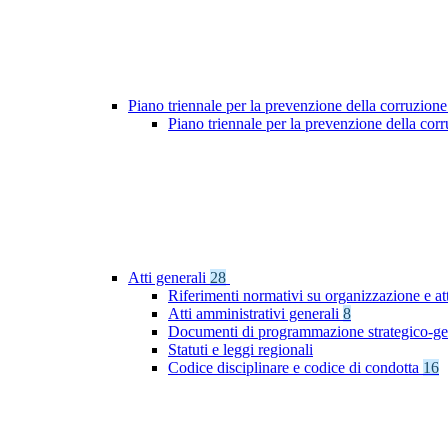
Piano triennale per la prevenzione della corruzione
Piano triennale per la prevenzione della co
Atti generali
28
Riferimenti normativi su organizzazione e att
Atti amministrativi generali
8
Documenti di programmazione strategico-ge
Statuti e leggi regionali
Codice disciplinare e codice di condotta
16