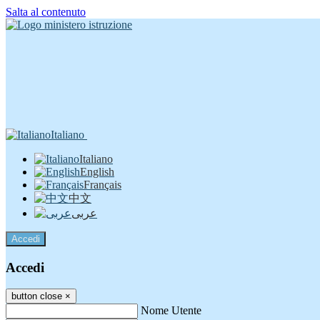
Salta al contenuto
Italiano
Italiano
English
Français
中文
عربى
Accedi
Accedi
button close
×
Nome Utente