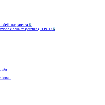
 e della trasparenza
6
rruzione e della trasparenza (PTPCT)
6
ività
stionale