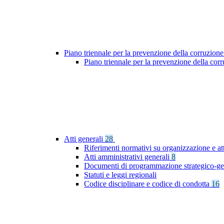
Piano triennale per la prevenzione della corruzione
Piano triennale per la prevenzione della co
Atti generali
28
Riferimenti normativi su organizzazione e att
Atti amministrativi generali
8
Documenti di programmazione strategico-ge
Statuti e leggi regionali
Codice disciplinare e codice di condotta
16