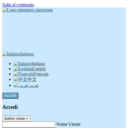
Salta al contenuto
Italiano
Italiano
English
Français
中文
عربى
Accedi
Accedi
button close
×
Nome Utente