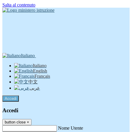
Salta al contenuto
Italiano
Italiano
English
Français
中文
عربى
Accedi
Accedi
button close
×
Nome Utente